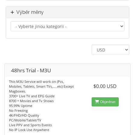
Výběr měny
48hrs Trial - M3U
This M3U Service will work on (Pcs,
$0.00 USD
Mobiles, Tablets, Smart TVs,.....etc) Except
Magboxes.
3700+ Live TV and EPG Guide
8700 + Movies and Tv Shows
Objednat
95.99% Uptime
No Freezing
4K/FHD/HD Quality
PC/Mobile/Tablet/TV
Live PPV and Sports Events
No IP Lock Use Anywhere