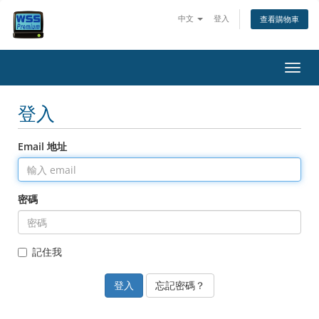
中文
登入
查看購物車
切換
登入
Email 地址
密碼
記住我
忘記密碼？