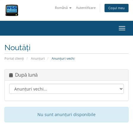
Română
Autentificare
Coșul meu
Navig
Noutăți
Portal clienți
Anunțuri
Anunțuri vechi
După lună
Nu sunt anunțuri disponibile